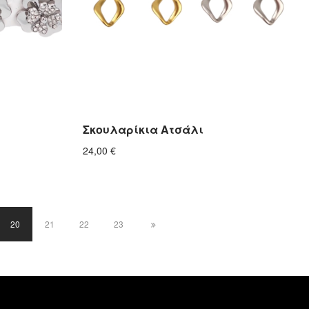
Σκουλαρίκια Ατσάλι
24,00
€
20
21
22
23