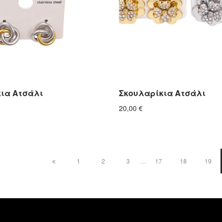
ια Ατσάλι
Σκουλαρίκια Ατσάλι
20,00
€
1
2
3
…
17
18
19