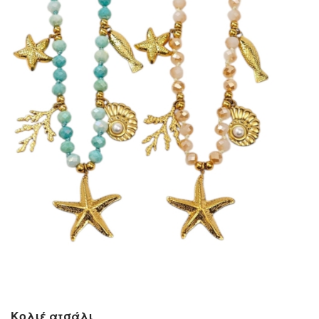
Κολιέ ατσάλι