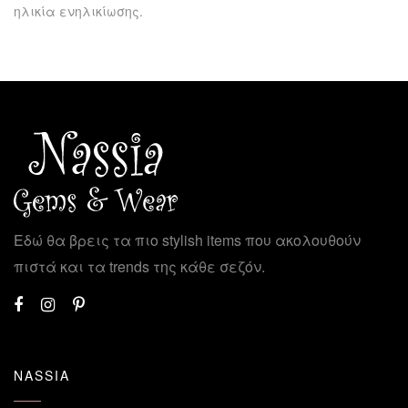
ηλικία ενηλικίωσης.
Εδώ θα βρεις τα πιο stylish items που ακολουθούν
πιστά και τα trends της κάθε σεζόν.
NASSIA