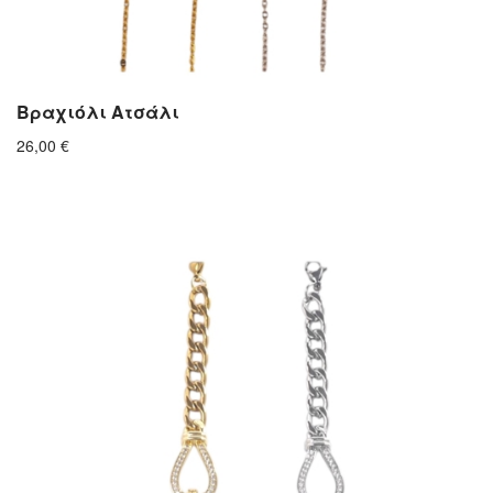
Βραχιόλι Ατσάλι
26,00
€