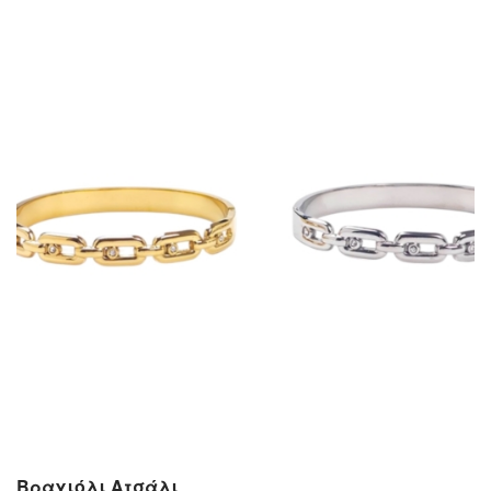
Βραχιόλι Ατσάλι