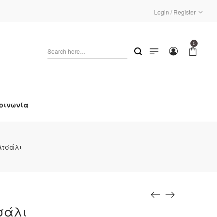
Login / Register
0
οινωνία
Ατσάλι
σάλι