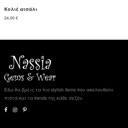
Κολιέ ατσάλι
24,00
€
Εδώ θα βρεις τα πιο stylish items που ακολουθούν
πιστά και τα trends της κάθε σεζόν.