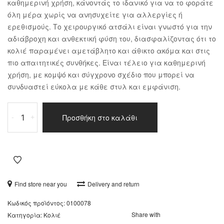
καθημερινή χρήση, κάνοντάς το ιδανικό για να το φοράτε
όλη μέρα χωρίς να ανησυχείτε για αλλεργίες ή
ερεθισμούς. Το χειρουργικό ατσάλι είναι γνωστό για την
αδιάβροχη και ανθεκτική φύση του, διασφαλίζοντας ότι το
κολιέ παραμένει αμετάβλητο και άθικτο ακόμα και στις
πιο απαιτητικές συνθήκες. Είναι τέλειο για καθημερινή
χρήση, με κομψό και σύγχρονο σχέδιο που μπορεί να
συνδυαστεί εύκολα με κάθε στυλ και εμφάνιση.
Κολιέ
Προσθήκη στο καλάθι
-
+
ατσάλι
ποσότητα
Find store near you
Delivery and return
Κωδικός προϊόντος:
0100078
Share with
Κατηγορία:
Κολιέ