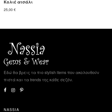
Κολιέ ατσάλι
25,00
€
Εδώ θα βρεις τα πιο stylish items που ακολουθούν
πιστά και τα trends της κάθε σεζόν.
NASSIA