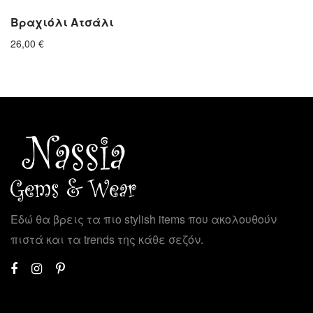
Βραχιόλι Ατσάλι
26,00
€
Εδώ θα βρεις τα πιο stylish items που ακολουθούν
πιστά και τα trends της κάθε σεζόν.