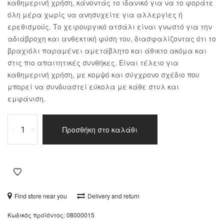
καθημερινή χρήση, κάνοντάς το ιδανικό για να το φοράτε
όλη μέρα χωρίς να ανησυχείτε για αλλεργίες ή
ερεθισμούς. Το χειρουργικό ατσάλι είναι γνωστό για την
αδιάβροχη και ανθεκτική φύση του, διασφαλίζοντας ότι το
βραχιόλι παραμένει αμετάβλητο και άθικτο ακόμα και
στις πιο απαιτητικές συνθήκες. Είναι τέλειο για
καθημερινή χρήση, με κομψό και σύγχρονο σχέδιο που
μπορεί να συνδυαστεί εύκολα με κάθε στυλ και
εμφάνιση.
Βραχιόλι
Προσθήκη στο καλάθι
-
+
Ατσάλι
ποσότητα
Find store near you
Delivery and return
Κωδικός προϊόντος:
08000015