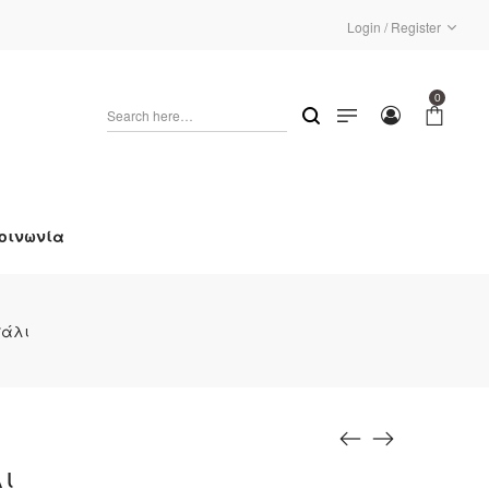
Login / Register
0
οινωνία
σάλι
ι