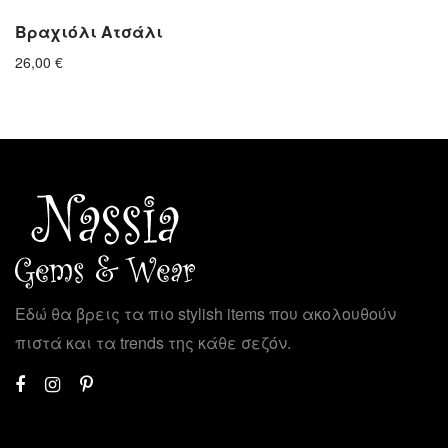
Βραχιόλι Ατσάλι
26,00
€
Εδώ θα βρεις τα πιο stylish items που ακολουθούν
πιστά και τα trends της κάθε σεζόν.