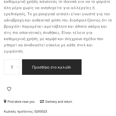
καθημερινή χρήση, κάνοντάς το ιδανικό για να το φοράτε
όλη μέρα χωρίς να ανησυχείτε για αλλεργίες ή
ερεθισμούς. Το χειρουργικό ατσάλι είναι γνωστό για την
αδιάβροχη και ανθεκτική φύση του, διασφαλίζοντας ότι το
βραχιόλι παραμένει αμετάβλητο και άθικτο ακόμα και
στις πιο απαιτητικές συνθήκες. Είναι τέλειο για
καθημερινή χρήση, με κομψό και σύγχρονο σχέδιο που
μπορεί να συνδυαστεί εύκολα με κάθε στυλ και
εμφάνιση.
Βραχιόλι
Προσθήκη στο καλάθι
-
+
Ατσάλι
ποσότητα
Find store near you
Delivery and return
Κωδικός προϊόντος:
0200023