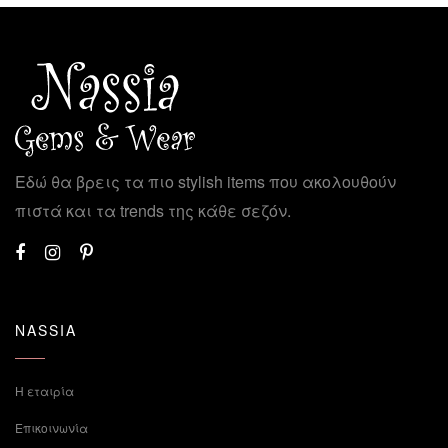
Εδώ θα βρεις τα πιο stylish items που ακολουθούν
πιστά και τα trends της κάθε σεζόν.
NASSIA
Η εταιρία
Επικοινωνία