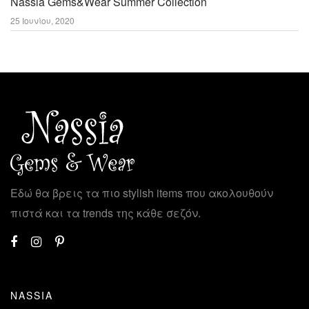
Nassia Gems&Wear Summer Collection
25 Ιουνίου, 2020
Εδώ θα βρεις τα πιο stylish items που ακολουθούν
πιστά και τα trends της κάθε σεζόν.
NASSIA